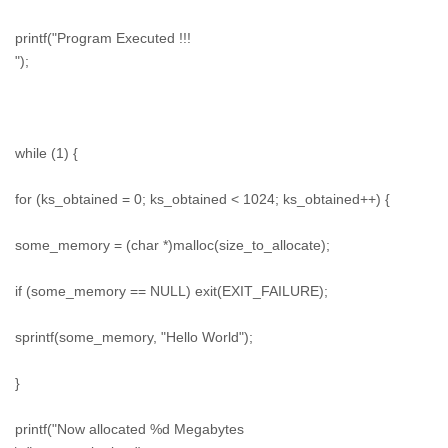
printf("Program Executed !!!
");
while (1) {
for (ks_obtained = 0; ks_obtained < 1024; ks_obtained++) {
some_memory = (char *)malloc(size_to_allocate);
if (some_memory == NULL) exit(EXIT_FAILURE);
sprintf(some_memory, "Hello World");
}
printf("Now allocated %d Megabytes