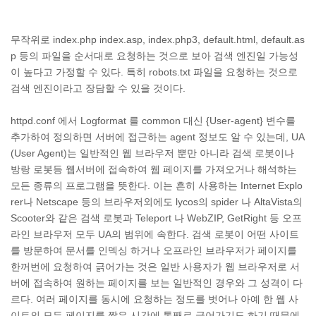
무작위로 index.php index.asp, index.php3, default.html, default.as
p 등의 파일을 순서대로 요청하는 것으로 보아 검색 엔진일 가능성
이 높다고 가정할 수 있다. 특히 robots.txt 파일을 요청하는 것으로
검색 엔진이라고 장담할 수 있을 것이다.
httpd.conf 에서 Logformat 를 common 대신 {User-agent} 변수를
추가하여 정의하면 서버에 접근하는 agent 정보도 알 수 있는데, UA
(User Agent)는 일반적인 웹 브라우저 뿐만 아니라 검색 로봇이나
방랑 로봇등 웹서버에 접속하여 웹 페이지를 가져오거나 해석하는
모든 종류의 프로그램을 뜻한다. 이는 흔히 사용하는 Internet Explo
rer나 Netscape 등의 브라우저외에도 lycos의 spider 나 AltaVista의
Scooter와 같은 검색 로봇과 Teleport 나 WebZIP, GetRight 등 오프
라인 브라우저 모두 UA의 범위에 속한다. 검색 로봇이 어떤 사이트
를 방문하여 문서를 인덱싱 하거나 오프라인 브라우저가 페이지를
한꺼번에 요청하여 긁어가는 것은 일반 사용자가 웹 브라우저로 서
버에 접속하여 원하는 페이지를 보는 일반적인 경우와 그 성격이 다
르다. 여러 페이지를 동시에 요청하는 정도를 벗어나 아예 한 웹 사
이트의 모든 페이지를 짧은 시간에 통째로 긁어가기도 하기 때문에