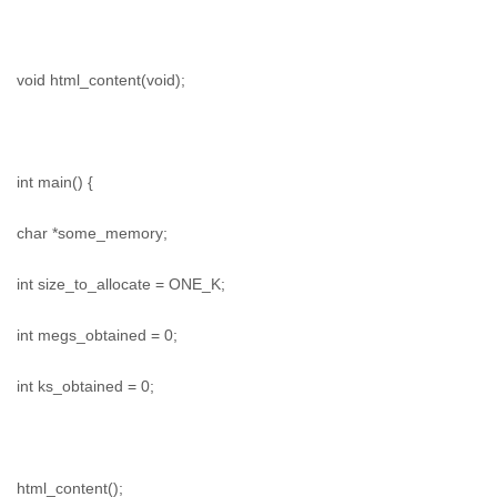
void html_content(void);
int main() {
char *some_memory;
int size_to_allocate = ONE_K;
int megs_obtained = 0;
int ks_obtained = 0;
html_content();