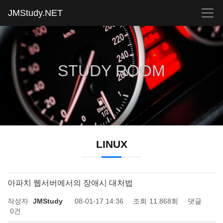
JMStudy.NET
STUDY ROOM
LINUX
아파치 웹서버에서의 장애시 대처법
작성자
JMStudy
08-01-17 14:36
조회
11,868회
댓글
0건