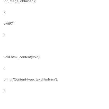
\n", megs_obtained);
}
exit(0);
}
void html_content(void)
{
printf("Content-type: text/html\n\n");
}